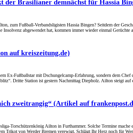
t der Brasilianer demnächst für Hassia Bing
ílton, zum Fußball-Verbandsligisten Hassia Bingen? Seitdem der Gesc
ende Insolvenz abgewendet hat, kommen immer wieder einmal Gerüchte a
on auf kreiszeitung.de)
dem Ex-Fußballstar mit Dschungelcamp-Erfahrung, sondern dem Chef der
z“. Dritte Station ist gestern Nachmittag Diepholz. Ailton steigt auf
ich zweitrangig“ (Artikel auf frankenpost.d
esliga-Torschützenkönig Ailton in Furthammer. Solche Termine mache er
inem Trikot von Werder Bremen verewigt. Schlägt Ihr Herz noch für W