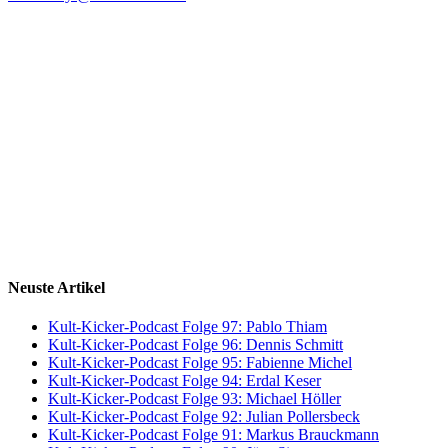
Neuste Artikel
Kult-Kicker-Podcast Folge 97: Pablo Thiam
Kult-Kicker-Podcast Folge 96: Dennis Schmitt
Kult-Kicker-Podcast Folge 95: Fabienne Michel
Kult-Kicker-Podcast Folge 94: Erdal Keser
Kult-Kicker-Podcast Folge 93: Michael Höller
Kult-Kicker-Podcast Folge 92: Julian Pollersbeck
Kult-Kicker-Podcast Folge 91: Markus Brauckmann