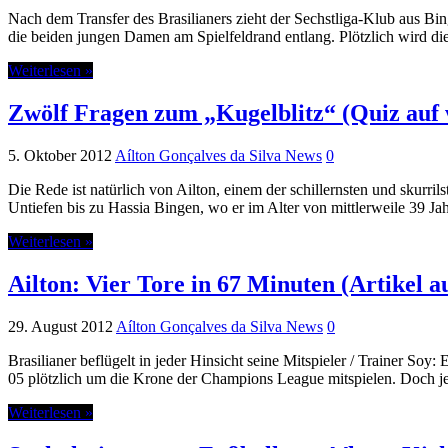
Nach dem Transfer des Brasilianers zieht der Sechstliga-Klub aus Bin
die beiden jungen Damen am Spielfeldrand entlang. Plötzlich wird die
Weiterlesen »
Zwölf Fragen zum „Kugelblitz“ (Quiz auf 
5. Oktober 2012
Aílton Gonçalves da Silva News
0
Die Rede ist natürlich von Ailton, einem der schillernsten und skurri
Untiefen bis zu Hassia Bingen, wo er im Alter von mittlerweile 39 Jah
Weiterlesen »
Ailton: Vier Tore in 67 Minuten (Artikel a
29. August 2012
Aílton Gonçalves da Silva News
0
Brasilianer beflügelt in jeder Hinsicht seine Mitspieler / Trainer Soy
05 plötzlich um die Krone der Champions League mitspielen. Doch jetz
Weiterlesen »