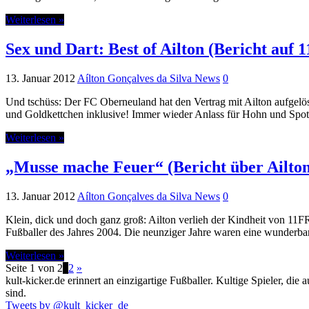
Weiterlesen »
Sex und Dart: Best of Ailton (Bericht auf 
13. Januar 2012
Aílton Gonçalves da Silva News
0
Und tschüss: Der FC Oberneuland hat den Vertrag mit Ailton aufgelöst
und Goldkettchen inklusive! Immer wieder Anlass für Hohn und Spott:
Weiterlesen »
„Musse mache Feuer“ (Bericht über Ailton
13. Januar 2012
Aílton Gonçalves da Silva News
0
Klein, dick und doch ganz groß: Ailton verlieh der Kindheit von 
Fußballer des Jahres 2004. Die neunziger Jahre waren eine wunderbar
Weiterlesen »
Seite 1 von 2
1
2
»
kult-kicker.de erinnert an einzigartige Fußballer. Kultige Spieler, d
sind.
Tweets by @kult_kicker_de