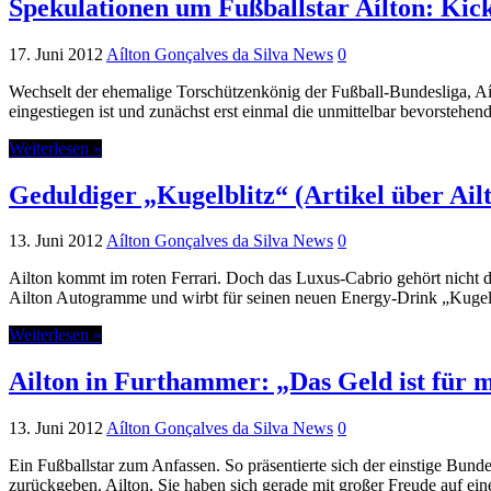
Spekulationen um Fußballstar Aílton: Kick
17. Juni 2012
Aílton Gonçalves da Silva News
0
Wechselt der ehemalige Torschützenkönig der Fußball-Bundesliga, A
eingestiegen ist und zunächst erst einmal die unmittelbar bevorsteh
Weiterlesen »
Geduldiger „Kugelblitz“ (Artikel über Ailt
13. Juni 2012
Aílton Gonçalves da Silva News
0
Ailton kommt im roten Ferrari. Doch das Luxus-Cabrio gehört nicht 
Ailton Autogramme und wirbt für seinen neuen Energy-Drink „Kugelblit
Weiterlesen »
Ailton in Furthammer: „Das Geld ist für m
13. Juni 2012
Aílton Gonçalves da Silva News
0
Ein Fußballstar zum Anfassen. So präsentierte sich der einstige Bund
zurückgeben. Ailton, Sie haben sich gerade mit großer Freude auf e