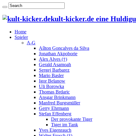
kult-kicker.de eine Huldig
Home
Spieler
A-G
Aílton Gonçalves da Silva
Jonathan Akpoborie
Alex Alves (†)
Gerald Asamoah
Sergej Barbarez
Mario Basler
Igor Belanow
Uli Borowka
Thomas Brdaric
Ansgar Brinkmann
Manfred Burgsmüller
Gerry Ehrmann
Stefan Effenberg
Der provokante Tiger
Tiger im Tank
Yves Eigenrauch
Walter Frosch (†)