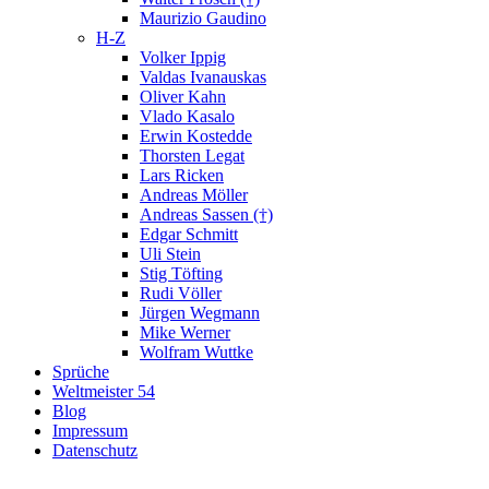
Maurizio Gaudino
H-Z
Volker Ippig
Valdas Ivanauskas
Oliver Kahn
Vlado Kasalo
Erwin Kostedde
Thorsten Legat
Lars Ricken
Andreas Möller
Andreas Sassen (†)
Edgar Schmitt
Uli Stein
Stig Töfting
Rudi Völler
Jürgen Wegmann
Mike Werner
Wolfram Wuttke
Sprüche
Weltmeister 54
Blog
Impressum
Datenschutz