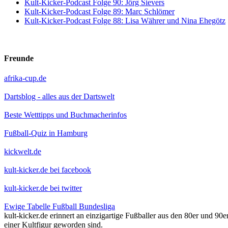
Kult-Kicker-Podcast Folge 90: Jörg Sievers
Kult-Kicker-Podcast Folge 89: Marc Schlömer
Kult-Kicker-Podcast Folge 88: Lisa Währer und Nina Ehegötz
Freunde
afrika-cup.de
Dartsblog - alles aus der Dartswelt
Beste Wetttipps und Buchmacherinfos
Fußball-Quiz in Hamburg
kickwelt.de
kult-kicker.de bei facebook
kult-kicker.de bei twitter
Ewige Tabelle Fußball Bundesliga
kult-kicker.de erinnert an einzigartige Fußballer aus den 80er und 90
einer Kultfigur geworden sind.