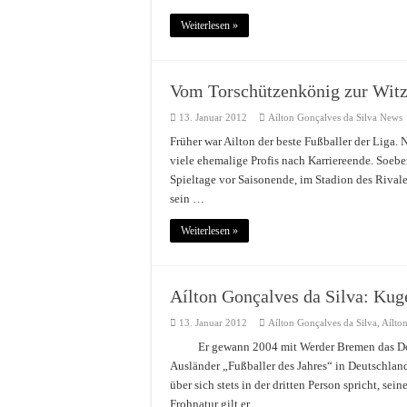
Weiterlesen »
Vom Torschützenkönig zur Witzfi
13. Januar 2012
Aílton Gonçalves da Silva News
Früher war Ailton der beste Fußballer der Liga
viele ehemalige Profis nach Karriereende. Soeb
Spieltage vor Saisonende, im Stadion des Rival
sein …
Weiterlesen »
Aílton Gonçalves da Silva: Ku
13. Januar 2012
Aílton Gonçalves da Silva
,
Aílto
Er gewann 2004 mit Werder Bremen das Dou
Ausländer „Fußballer des Jahres“ in Deutschlan
über sich stets in der dritten Person spricht, se
Frohnatur gilt er …