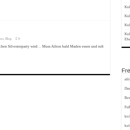
Kul
Kul
Kul
Kul
ews
,
Blog
0
Eh
chen Silvesterparty wird… Muss Ailton bald Maden essen und ruft
Fr
afr
Dar
Bes
Fuß
kic
kul