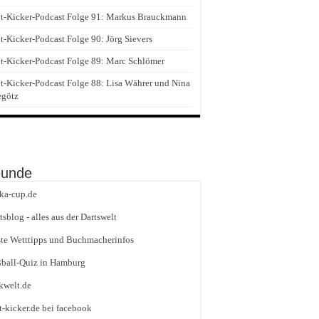
t-Kicker-Podcast Folge 91: Markus Brauckmann
t-Kicker-Podcast Folge 90: Jörg Sievers
t-Kicker-Podcast Folge 89: Marc Schlömer
t-Kicker-Podcast Folge 88: Lisa Währer und Nina
egötz
eunde
ika-cup.de
tsblog - alles aus der Dartswelt
te Wetttipps und Buchmacherinfos
ball-Quiz in Hamburg
kwelt.de
t-kicker.de bei facebook