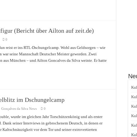
gur (Bericht über Ailton auf zeit.de)
0
. Nun reist er ins RTL-Dschungelcamp. Wohl aus Geldsorgen – wie
en war seine Mannschaft Deutscher Meister geworden. Zwei
en aus München – und Ailton Goncalves da Silva weinte. Er hatte
Neu
Kul
Kul
gelblitz im Dschungelcamp
Kul
n Gonçalves da Silva News
0
Kul
ble, wurde im gleichen Jahr Torschützenkönig und als erster
d. Dank seiner Interviews in gebrochenem Deutsch, in denen er
Kul
iner Kaltschnäuzigkeit vor dem Tor und seiner extrovertierten
Kul