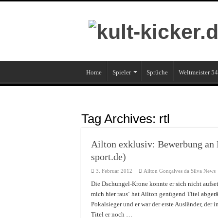
Home
Spieler
Sprüche
Weltmeister 54
Tag Archives:
rtl
Ailton exklusiv: Bewerbung an 
sport.de)
3. Februar 2012
Aílton Gonçalves da Silva News
Die Dschungel-Krone konnte er sich nicht aufse
mich hier raus‘ hat Ailton genügend Titel abge
Pokalsieger und er war der erste Ausländer, der
Titel er noch …