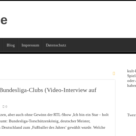
Blog
Impressum
Datenschutz
kult-
Spiel
oder 
haben
Bundesliga-Clubs (Video-Interview auf
0
tzen, aber auch ohne Gewinn der RTL-Show ‚Ich bin ein Star – holt
Twee
räumt: Bundesliga-Torschützenkönig, deutscher Meister,
 in Deutschland zum ‚Fußballer des Jahres‘ gewählt wurde. Welche