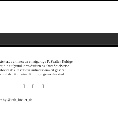
kicker.de erinnert an einzigartige Fußballer. Kultige
er, die aufgrund ihres Auftretens, ihrer Spielweise
abseits des Rasens für Aufmerksamkeit gesorgt
 und damit zu einer Kultfigur geworden sind.
ts by @kult_kicker_de