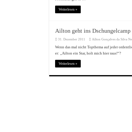
Weiterlesen »
Ailton geht ins Dschungelcamp
31. Dezember 2011
Aílton Gonçalves da Silva N
Wenn das mal nicht Topthema auf jeder ordentli
er: „Ailton ein Star, holt mich hier raus!“?
Weiterlesen »