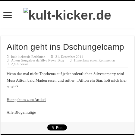
Ailton geht ins Dschungelcamp
kult-kicker.de Redaktion
31. Dezember 2011
Aílton Gonçalves da Silva News
,
Blog
Hinterlasse einen Kommentar
2,800 Views
Wenn das mal nicht Topthema auf jeder ordentlichen Silvesterparty wird…
Muss Ailton bald Maden essen und ruft er: „Ailton ein Star, holt mich hier
raus!“?
Hier geht es zum Artikel
Alle Blogeinträge