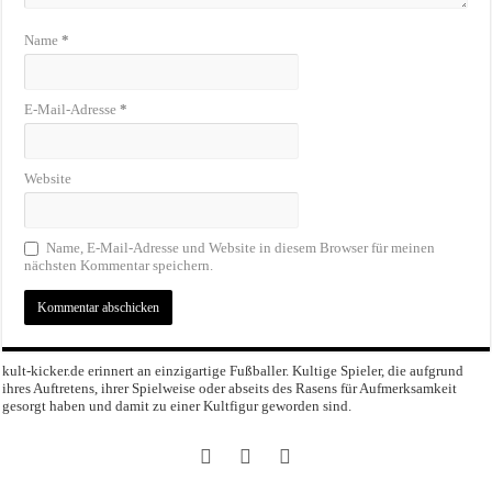
Name
*
E-Mail-Adresse
*
Website
Name, E-Mail-Adresse und Website in diesem Browser für meinen
nächsten Kommentar speichern.
kult-kicker.de erinnert an einzigartige Fußballer. Kultige Spieler, die aufgrund
ihres Auftretens, ihrer Spielweise oder abseits des Rasens für Aufmerksamkeit
gesorgt haben und damit zu einer Kultfigur geworden sind.