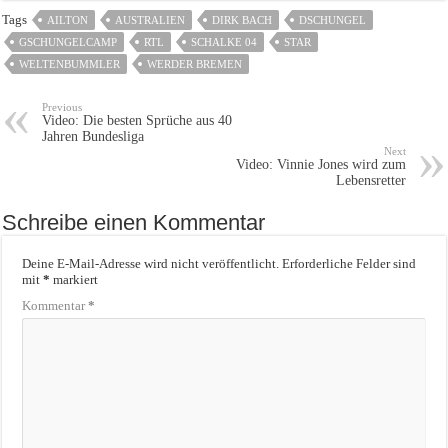
Tags
AILTON
AUSTRALIEN
DIRK BACH
DSCHUNGEL
GSCHUNGELCAMP
RTL
SCHALKE 04
STAR
WELTENBUMMLER
WERDER BREMEN
Previous
Video: Die besten Sprüche aus 40
Jahren Bundesliga
Next
Video: Vinnie Jones wird zum
Lebensretter
Schreibe einen Kommentar
Deine E-Mail-Adresse wird nicht veröffentlicht.
Erforderliche Felder sind
mit
*
markiert
Kommentar
*