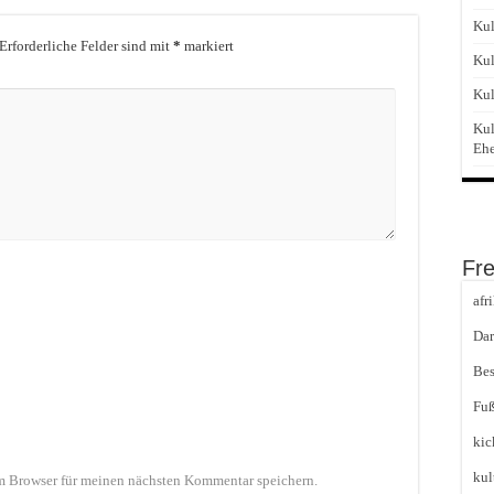
Kul
Erforderliche Felder sind mit
*
markiert
Kul
Kul
Kul
Eh
Fr
afr
Dar
Bes
Fuß
kic
kul
m Browser für meinen nächsten Kommentar speichern.