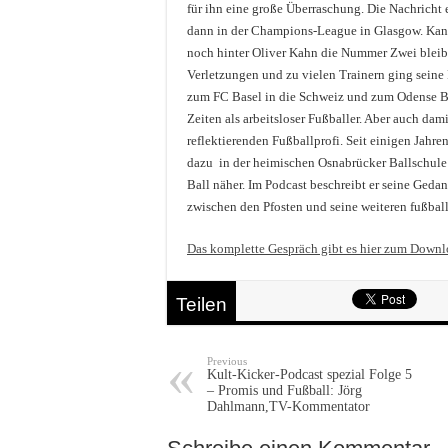
für ihn eine große Überraschung. Die Nachricht er
dann in der Champions-League in Glasgow. Kann
noch hinter Oliver Kahn die Nummer Zwei bleibe
Verletzungen und zu vielen Trainern ging seine
zum FC Basel in die Schweiz und zum Odense BK 
Zeiten als arbeitsloser Fußballer. Aber auch dam
reflektierenden Fußballprofi. Seit einigen Jahr
dazu in der heimischen Osnabrücker Ballschul
Ball näher. Im Podcast beschreibt er seine Ged
zwischen den Pfosten und seine weiteren fußbal
Das komplette Gespräch gibt es hier zum Downl
Teilen
Previous
Kult-Kicker-Podcast spezial Folge 5
– Promis und Fußball: Jörg
Dahlmann,TV-Kommentator