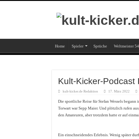
Home
Spieler
Sprüche
Weltmeister 54
Kult-Kicker-Podcast
kult-kicker.de Redaktion
17. März 2022
Die sportliche Reise für Stefan Wessels begann 
Torwart war Sepp Maier. Und plötzlich rufen au
den Amateuren, aber trotzdem hatte er auf einma
Ein einschneidendes Erlebnis. Wenig später durfte