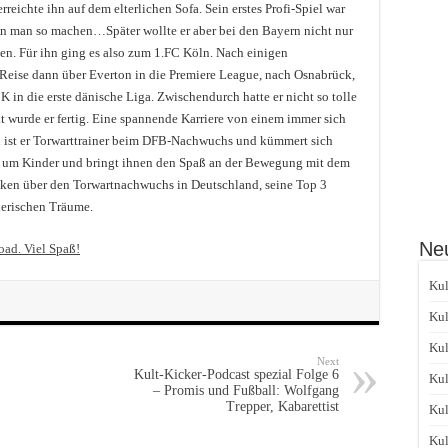
reichte ihn auf dem elterlichen Sofa. Sein erstes Profi-Spiel war
 man so machen…Später wollte er aber bei den Bayern nicht nur
n. Für ihn ging es also zum 1.FC Köln. Nach einigen
 Reise dann über Everton in die Premiere League, nach Osnabrück,
in die erste dänische Liga. Zwischendurch hatte er nicht so tolle
it wurde er fertig. Eine spannende Karriere von einem immer sich
en ist er Torwarttrainer beim DFB-Nachwuchs und kümmert sich
e um Kinder und bringt ihnen den Spaß an der Bewegung mit dem
anken über den Torwartnachwuchs in Deutschland, seine Top 3
lerischen Träume.
Neu
oad. Viel Spaß!
Kul
Kul
Kul
Next
Kult-Kicker-Podcast spezial Folge 6
Kul
– Promis und Fußball: Wolfgang
Trepper, Kabarettist
Kul
Kul