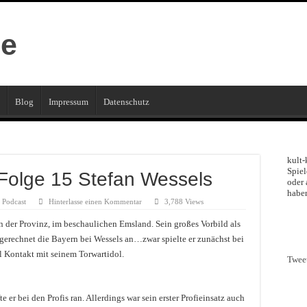
Blog
Impressum
Datenschutz
kult-
Spiel
 Folge 15 Stefan Wessels
oder 
haben
Podcast
Hinterlasse einen Kommentar
3,788 Views
in der Provinz, im beschaulichen Emsland. Sein großes Vorbild als
sgerechnet die Bayern bei Wessels an…zwar spielte er zunächst bei
l Kontakt mit seinem Torwartidol.
Twee
 er bei den Profis ran. Allerdings war sein erster Profieinsatz auch