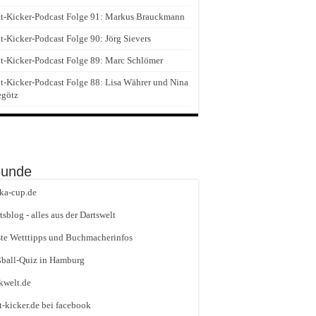
t-Kicker-Podcast Folge 91: Markus Brauckmann
t-Kicker-Podcast Folge 90: Jörg Sievers
t-Kicker-Podcast Folge 89: Marc Schlömer
t-Kicker-Podcast Folge 88: Lisa Währer und Nina
egötz
eunde
ika-cup.de
tsblog - alles aus der Dartswelt
te Wetttipps und Buchmacherinfos
ball-Quiz in Hamburg
kwelt.de
t-kicker.de bei facebook