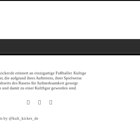
kicker.de erinnert an einzigartige Fußballer. Kultige
er, die aufgrund ihres Auftretens, ihrer Spielweise
abseits des Rasens für Aufmerksamkeit gesorgt
 und damit zu einer Kultfigur geworden sind.
ts by @kult_kicker_de