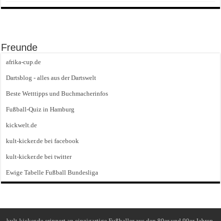
Freunde
afrika-cup.de
Dartsblog - alles aus der Dartswelt
Beste Wetttipps und Buchmacherinfos
Fußball-Quiz in Hamburg
kickwelt.de
kult-kicker.de bei facebook
kult-kicker.de bei twitter
Ewige Tabelle Fußball Bundesliga
kult-kicker.de erinnert an einzigartige Fußballer aus den 80er und 90er Jahren.