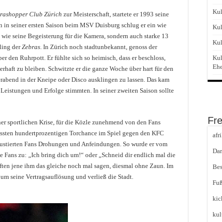
Kul
rashopper Club Zürich
zur Meisterschaft, startete er 1993 seine
 in seiner ersten Saison beim MSV Duisburg schlug er ein wie
Kul
 wie seine Begeisterung für die Kamera, sondern auch starke 13
Kul
ling der
Zebras
. In Zürich noch stadtunbekannt, genoss der
er den Ruhrpott. Er fühlte sich so heimisch, dass er beschloss,
Kul
Eh
rhaft zu bleiben. Schwitzte er die ganze Woche über hart für den
erabend in der Kneipe oder Disco ausklingen zu lassen. Das kam
n Leistungen und Erfolge stimmten. In seiner zweiten Saison sollte
Fr
er sportlichen Krise, für die Közle zunehmend von den Fans
assten hundertprozentigen Torchance im Spiel gegen den KFC
afr
frustierten Fans Drohungen und Anfeindungen. So wurde er vom
Dar
e Fans zu: „Ich bring dich um!“ oder „Schneid dir endlich mal die
rften jene ihm das gleiche noch mal sagen, diesmal ohne Zaun. Im
Bes
 um seine Vertragsauflösung und verließ die Stadt.
Fuß
kic
kul