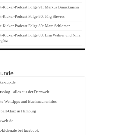
t-Kicker-Podcast Folge 91: Markus Brauckmann
t-Kicker-Podcast Folge 90: Jörg Sievers
t-Kicker-Podcast Folge 89: Marc Schlömer
t-Kicker-Podcast Folge 88: Lisa Währer und Nina
egötz
eunde
ika-cup.de
tsblog - alles aus der Dartswelt
te Wetttipps und Buchmacherinfos
ball-Quiz in Hamburg
kwelt.de
t-kicker.de bei facebook