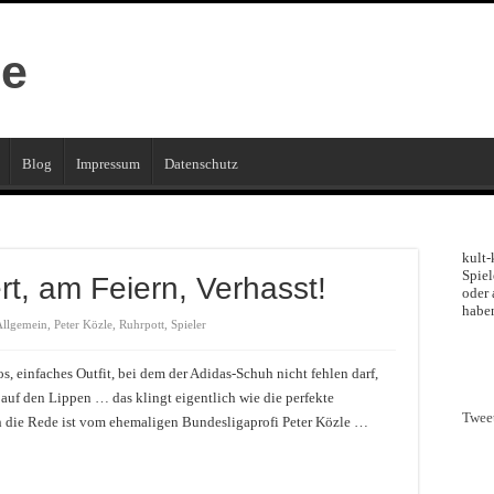
Blog
Impressum
Datenschutz
kult-
Spiel
rt, am Feiern, Verhasst!
oder 
haben
Allgemein
,
Peter Közle
,
Ruhrpott
,
Spieler
, einfaches Outfit, bei dem der Adidas-Schuh nicht fehlen darf,
auf den Lippen … das klingt eigentlich wie die perfekte
Twee
h die Rede ist vom ehemaligen Bundesligaprofi Peter Közle …