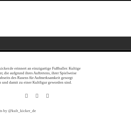
kicker.de erinnert an einzigartige Fußballer. Kultige
er, die aufgrund ihres Auftretens, ihrer Spielweise
abseits des Rasens für Aufmerksamkeit gesorgt
 und damit zu einer Kultfigur geworden sind.
ts by @kult_kicker_de