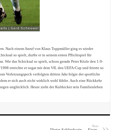
fern. Nach einem Anruf von Klaus Toppmüller ging es wieder
cksal so spielt, durfte er in seinem ersten Pflichtspiel für
 Wie das Schicksal so spielt, schoss gerade Peter Közle den 1:0-
7/1998 erreichte er sogar mit dem VfL den UEFA-Cup und feierte so
om Verletzungspech verfolgten dritten Jahr folgte der sportliche
 dem er sich auch nicht wirklich wohl fühlte. Auch eine Rückkehr
zungen unglücklich. Heute zieht der Kultkicker sein Familienleben
Next
Dieter Schlindwein – „Eisen-