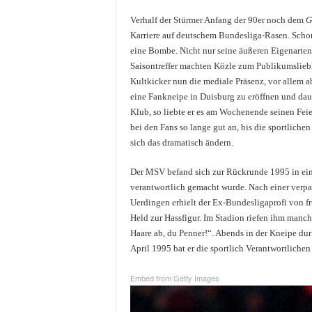
Verhalf der Stürmer Anfang der 90er noch dem
G
Karriere auf deutschem Bundesliga-Rasen. Schon
eine Bombe. Nicht nur seine äußeren Eigenarten
Saisontreffer machten Közle zum Publikumslieb
Kultkicker nun die mediale Präsenz, vor allem ab
eine Fankneipe in Duisburg zu eröffnen und daue
Klub, so liebte er es am Wochenende seinen Fei
bei den Fans so lange gut an, bis die sportliche
sich das dramatisch ändern.
Der MSV befand sich zur Rückrunde 1995 in ein
verantwortlich gemacht wurde. Nach einer verp
Uerdingen erhielt der Ex-Bundesligaprofi von 
Held zur Hassfigur. Im Stadion riefen ihm manch
Haare ab, du Penner!“. Abends in der Kneipe du
April 1995 bat er die sportlich Verantwortlichen
Embed from Getty Images