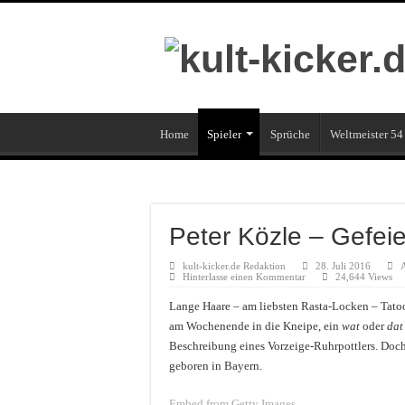
Home
Spieler
Sprüche
Weltmeister 54
Peter Közle – Gefeie
kult-kicker.de Redaktion
28. Juli 2016
Hinterlasse einen Kommentar
24,644 Views
Lange Haare – am liebsten Rasta-Locken – Tatoos
am Wochenende in die Kneipe, ein
wat
oder
dat
Beschreibung eines Vorzeige-Ruhrpottlers. Doc
geboren in Bayern.
Embed from Getty Images