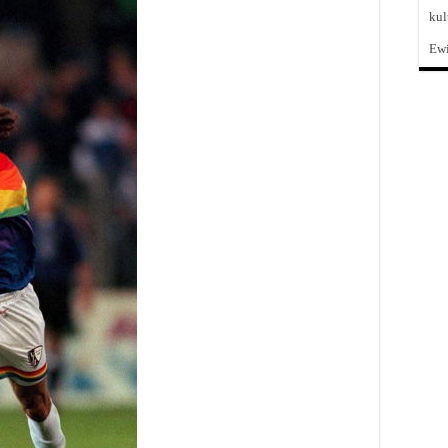
kul
Ewi