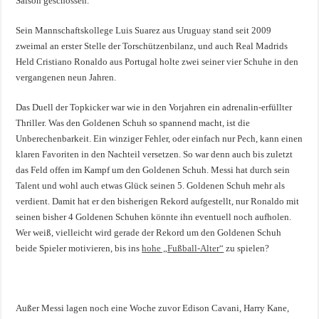
Saison geschossen.
Sein Mannschaftskollege Luis Suarez aus Uruguay stand seit 2009
zweimal an erster Stelle der Torschützenbilanz, und auch Real Madrids
Held Cristiano Ronaldo aus Portugal holte zwei seiner vier Schuhe in den
vergangenen neun Jahren.
Das Duell der Topkicker war wie in den Vorjahren ein adrenalin-erfüllter
Thriller. Was den Goldenen Schuh so spannend macht, ist die
Unberechenbarkeit. Ein winziger Fehler, oder einfach nur Pech, kann einen
klaren Favoriten in den Nachteil versetzen. So war denn auch bis zuletzt
das Feld offen im Kampf um den Goldenen Schuh. Messi hat durch sein
Talent und wohl auch etwas Glück seinen 5. Goldenen Schuh mehr als
verdient. Damit hat er den bisherigen Rekord aufgestellt, nur Ronaldo mit
seinen bisher 4 Goldenen Schuhen könnte ihn eventuell noch aufholen.
Wer weiß, vielleicht wird gerade der Rekord um den Goldenen Schuh
beide Spieler motivieren, bis ins
hohe „Fußball-Alter“
zu spielen?
Außer Messi lagen noch eine Woche zuvor Edison Cavani, Harry Kane,