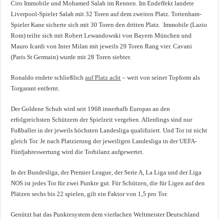
Ciro Immobile und Mohamed Salah im Rennen. Im Endeffekt landete
Liverpool-Spieler Salah mit 32 Toren auf dem zweiten Platz. Tottenham-
Spieler Kane sicherte sich mit 30 Toren den dritten Platz. Immobile (Lazio
Rom) teilte sich mit Robert Lewandowski von Bayern München und
Mauro Icardi von Inter Milan mit jeweils 29 Toren Rang vier. Cavani
(Paris St Germain) wurde mit 28 Toren siebter.
Ronaldo endete schließlich
auf Platz acht
– weit von seiner Topform als
Torgarant entfernt.
Der Goldene Schuh wird seit 1968 innerhalb Europas an den
erfolgreichsten Schützern der Spielzeit vergeben. Allerdings sind nur
Fußballer in der jeweils höchsten Landesliga qualifiziert. Und Tor ist nicht
gleich Tor. Je nach Platzierung der jeweiligen Landesliga in der UEFA-
Fünfjahreswertung wird die Torbilanz aufgewertet.
In der Bundesliga, der Premier League, der Serie A, La Liga und der Liga
NOS ist jedes Tor für zwei Punkte gut. Für Schützen, die für Ligen auf den
Plätzen sechs bis 22 spielen, gilt ein Faktor von 1,5 pro Tor.
Genützt hat das Punktesystem dem vierfachen Weltmeister Deutschland